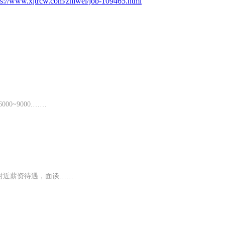
ps://www.xjtrcw.com/zhiwei/job-109465.html
0~9000.……
附近薪资待遇，面谈……