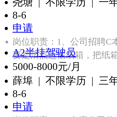
尧塘 | 不限学历 | 一
8-6
申请
岗位职责：1、公司招聘C本
A2半挂驾驶员
要是清点运输纸箱，把纸
5000-8000元/月
薛埠 | 不限学历 | 三
8-6
申请