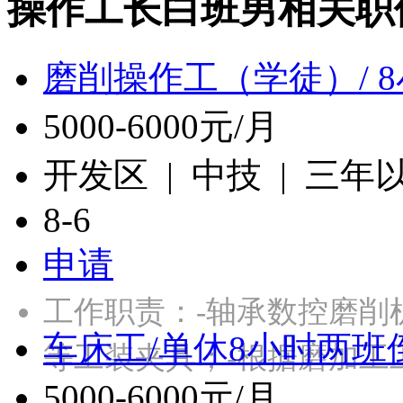
操作工长白班男相关职
磨削操作工（学徒）/ 
5000-6000元/月
开发区 | 中技 | 三年
8-6
申请
工作职责：-轴承数控磨削
车床工/单休8小时两班
等工装夹具；-根据磨加工
5000-6000元/月