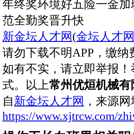
年终奖
环境好
五险一金
加
范
全勤奖
晋升快
新金坛人才网
(
金坛人才
请勿下载不明APP，缴
如有不实，请立即举报！
式。以上
常州优烜机械有
自
新金坛人才网
，来源网
https://www.xjtrcw.com/zh