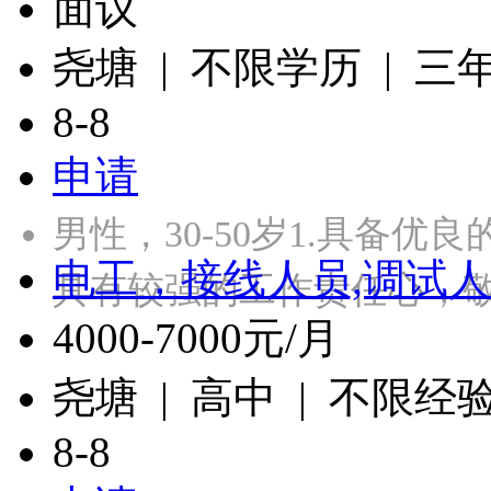
面议
尧塘 | 不限学历 | 三
8-8
申请
男性，30-50岁1.具备优
电工，接线人员,调试人
具有较强的工作责任心，
4000-7000元/月
尧塘 | 高中 | 不限经
8-8