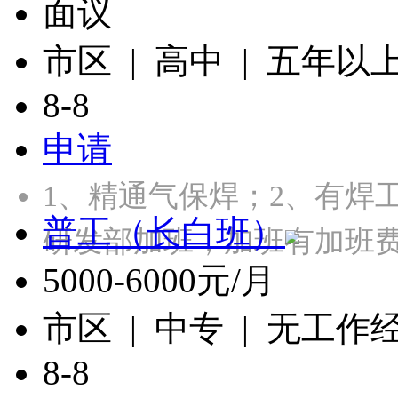
面议
市区 | 高中 | 五年以
8-8
申请
1、精通气保焊；2、有焊
普工（长白班）
研发部加班，加班有加班
5000-6000元/月
市区 | 中专 | 无工作
8-8