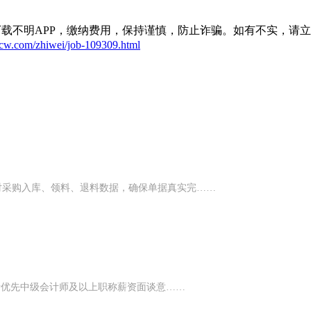
载不明APP，缴纳费用，保持谨慎，防止诈骗。如有不实，请
rcw.com/zhiwei/job-109309.html
对采购入库、领料、退料数据，确保单据真实完……
p者优先中级会计师及以上职称薪资面谈意……