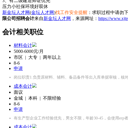
3、有二级建造师证优先
压力小
社保
环境好
双休
新金坛人才网
(
金坛人才网
)
找工作安全提醒
：求职过程中请勿下
限公司招聘会计
来自
新金坛人才网
，来源网址：
https://www.xjt
会计相关职位
材料会计
5000-6000元/月
市区 | 大专 | 两年以上
8-6
申请
岗位职责1.负责原材料、辅料、备品备件等出入库单据审核，核
成本会计
面议
金城 | 本科 | 不限经验
8-6
申请
有生产型企业工作经验优先，男女不限，年龄30-45，会使用er
成本会计