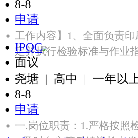
8-8
申请
工作内容】1、全面负责
IPQC
定并执行检验标准与作业指
面议
尧塘 | 高中 | 一年以
8-8
申请
一.岗位职责：1.严格按