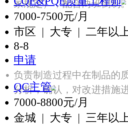
CQE&PQE质量工程师
家规定）；配合两班倒制
7000-7500元/月
市区 | 大专 | 二年以
8-8
申请
负责制造过程中在制品的
QC主管
分析，确认，对改进措施
7000-8800元/月
金城 | 大专 | 三年以