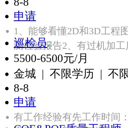
8-8
申请
1、能够看懂2D和3D工程
巡检员
测检验报告2、有过机加工
5500-6500元/月
金城 | 不限学历 | 不
8-8
申请
有工作经验有先工作时间：