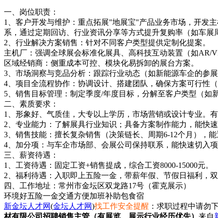
一、岗位职责：
1、客户开发与维护：重点拓展"地展宝"产品业务市场，开发
系，通过定期回访、行业资讯分享等方式提升复购率（如车展
2、行业解决方案销售：针对不同客户类型提供定制化提案。
主机厂：强调全球展会标准化展具、高科技互动装置（如AR/V
区域经销商：侧重成本可控、模块化易拆卸的展台方案。
3、市场洞察与竞品分析：跟踪行业动态（如新能源车企的参
4、项目全流程协作：协调设计、搭建团队，确保方案可行性
5、销售目标管理：制定季度/年度目标，分解至客户类型（如
二、素质要求：
1、形象好、气质佳，大专以上学历，市场营销或设计专业。有
2、专业能力：了解展具行业知识；具备方案制作能力，能快
3、销售技能：擅长复杂销售（决策链长、周期6-12个月）
4、加分项：与车企市场部、会展公司保持联系，能快速切入项
三、薪资待遇：
1、工资待遇：固定工资+销售提成，综合工资8000-15000元。
2、福利待遇：入职即上五险一金，带薪年假、节假日福利，
四、工作地址：常州市金坛区双龙路17号（霍克展示）
环境好
五险一金
交通方便
加班补助
包食宿
新金坛人才网
(
金坛人才网
)
找工作安全提醒
：求职过程中请勿下
材有限公司招聘销售主管（有展览、展示行业经历优先）
来自