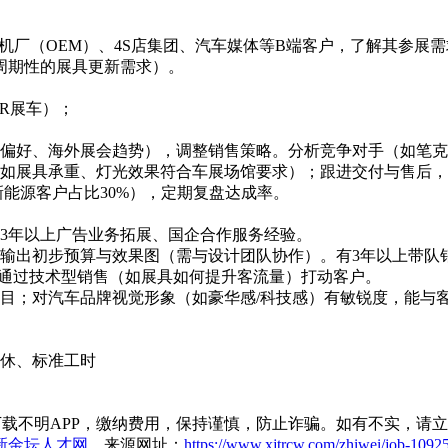
主机厂（OEM）、4S店集团、汽车媒体等B端客户，了解其参
周期性的展具更新需求）。
R展车）；
展偏好、海外展会趋势），调整销售策略。分析竞争对手（如笔
（如展具承重、灯光效果符合车展场馆要求）；跟进交付与售后
新能源客户占比30%），定期复盘达成率。
3年以上广告业务拓展、国企合作服务经验。
速输出初步预算与效果图（需与设计团队协作）。有3年以上带队
，能通过技术型销售（如展具如何提升客流量）打动客户。
目；对汽车品牌视觉形象（如豪华感/科技感）有敏锐度，能与
双休、标准工时
载不明APP，缴纳费用，保持谨慎，防止诈骗。如有不实，请
新金坛人才网
，来源网址：
https://www.xjtrcw.com/zhiwei/job-1092