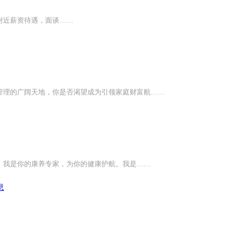
附近薪资待遇，面谈……
管理的广阔天地，你是否渴望成为引领家庭财富航……
来。我是你的康养专家，为你的健康护航。我是……
息