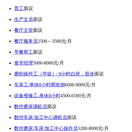
普工
面议
生产文员
面议
餐厅主管
面议
餐厅服务员
2500～3500元/月
早餐帮工
面议
食堂经理
5000-8000元/月
磨削操作工（学徒）/ 8小时白班，双休
面议
车床工/单休8小时两班倒
6000-9000元/月
设备维修工-单休8小时
4500-6500元/月
数控磨床调机员
面议
数控车床/加工中心调机员
面议
数控磨床/车床/加工中心操作员
5200-8000元/月