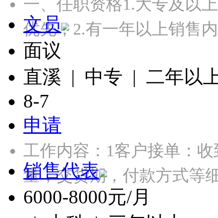
一、任职资格1.大专及以
文员
优先；2.有一年以上销售
面议
直溪 | 中专 | 二年以
8-7
申请
工作内容：1客户接单：
销售代表
量，交货期，付款方式等细
6000-8000元/月