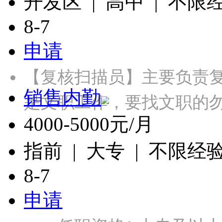
开发区 | 高中 | 不限
8-7
申请
【复核扫描员】主要负责
销售内勤
是文职工作，要找文职的勿投
4000-5000元/月
指前 | 大专 | 不限经
8-7
申请