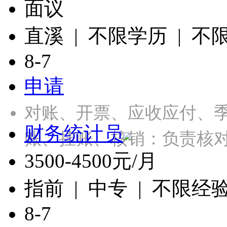
面议
直溪 | 不限学历 | 不
8-7
申请
对账、开票、应收应付、季
财务统计员
账、挂账、核销：负责核
3500-4500元/月
指前 | 中专 | 不限经
8-7