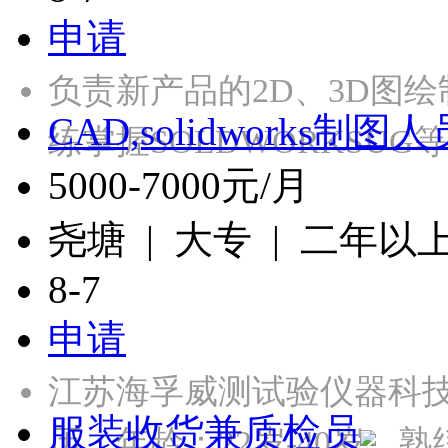
申请
负责新产品的2D、3D图
CAD,solidworks制图人
练掌握SOLDWORKSU
5000-7000元/月
尧塘 | 大专 | 二年以
8-7
申请
江苏海孚威测试验仪器科
服装收货兼质检员
历，年龄：22岁-40岁，熟