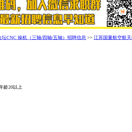
金坛CNC 操机（三轴/四轴/五轴）招聘信息
>>
江苏国量航空航天
 年龄20以上