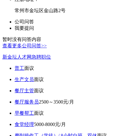
常州市金坛区金山路2号
公司问答
我要提问
暂时没有问答内容
查看更多公司问答>>
新金坛人才网急聘职位
普工
面议
生产文员
面议
餐厅主管
面议
餐厅服务员
2500～3500元/月
早餐帮工
面议
食堂经理
5000-8000元/月
磨削操作工（学徒）/ 8小时白班，双休
面议