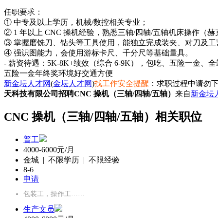
任职要求：
① 中专及以上学历，机械/数控相关专业；
② 1 年以上 CNC 操机经验，熟悉三轴/四轴/五轴机床操作（
③ 掌握磨铣刀、钻头等工具使用，能独立完成装夹、对刀及工
④ 强识图能力，会使用游标卡尺、千分尺等基础量具。
- 薪资待遇：5K-8K+绩效（综合 6-9K），包吃、五险一金
五险一金
年终奖
环境好
交通方便
新金坛人才网
(
金坛人才网
)
找工作安全提醒
：求职过程中请勿下
天科技有限公司招聘CNC 操机（三轴/四轴/五轴）
来自
新金坛
CNC 操机（三轴/四轴/五轴）相关职位
普工
4000-6000元/月
金城 | 不限学历 | 不限经验
8-6
申请
包装工，操作工……
生产文员