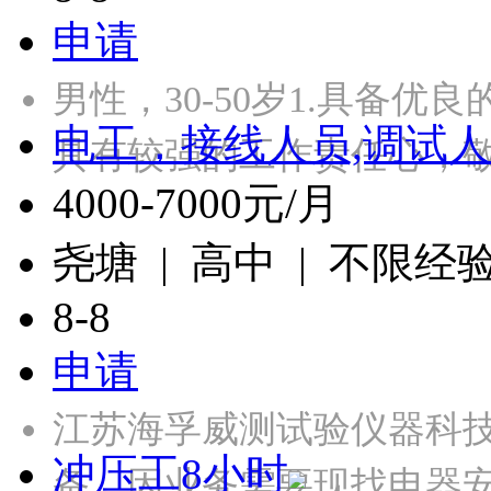
申请
男性，30-50岁1.具备优
电工，接线人员,调试人
具有较强的工作责任心，
4000-7000元/月
尧塘 | 高中 | 不限经
8-8
申请
江苏海孚威测试验仪器科
冲压工8小时
备，因业务需要现找电器