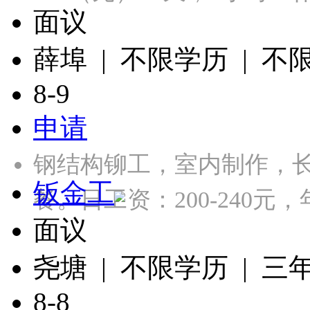
面议
薛埠 | 不限学历 | 不
8-9
申请
钢结构铆工，室内制作，长
钣金工
餐。日工资：200-240元，年
面议
尧塘 | 不限学历 | 三
8-8