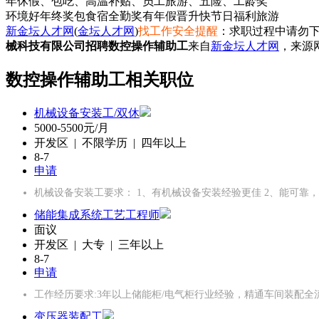
年休假、包吃、高温补贴、员工旅游、五险、工龄奖
环境好
年终奖
包食宿
全勤奖
有年假
晋升快
节日福利
旅游
新金坛人才网
(
金坛人才网
)
找工作安全提醒
：求职过程中请勿下
械科技有限公司招聘数控操作辅助工
来自
新金坛人才网
，来源
数控操作辅助工相关职位
机械设备安装工/双休
5000-5500元/月
开发区 | 不限学历 | 四年以上
8-7
申请
机械设备安装工要求： 1、有机械设备安装经验更佳 2、能可靠
储能集成系统工艺工程师
面议
开发区 | 大专 | 三年以上
8-7
申请
工作经历要求:3年以上储能柜/电气柜行业经验，精通车间装配全
变压器装配工