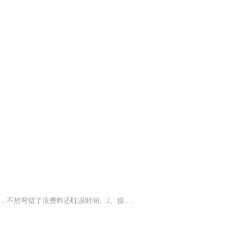
值，不然弯错了浪费料还耽误时间。2、‌操……