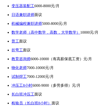
变压器装配工
6000-8000元/月
日语兼职讲师
面议
机械编程兼职讲师
5000-8000元/月
数学老师（高中数学，高数，大学数学）
10000元/月
普工
面议
折弯工
面议
教育咨询师
6000-10000（有高薪保底工资）元/月
物化老师
7000-10000元/月
试制焊工
7000-12000元/月
冲压工8小时
6000-9000（多劳多得）元/月
长白班冲压工
面议
检验员（长白班8小时）
面议