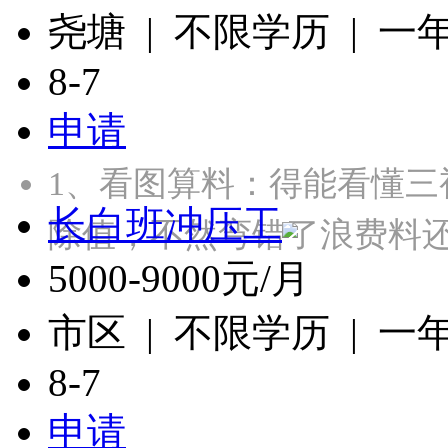
尧塘 | 不限学历 | 一
8-7
申请
1、‌看图算料‌：得能看
长白班冲压工
除值，不然弯错了浪费料还
5000-9000元/月
市区 | 不限学历 | 一
8-7
申请