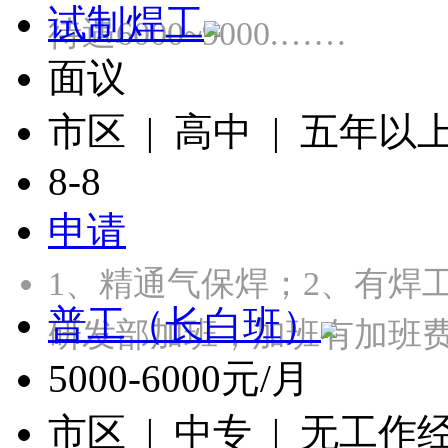
试制焊工
待遇6000~9000.……
面议
市区 | 高中 | 五年以
8-8
申请
1、精通气保焊；2、有焊
普工（长白班）
研发部加班，加班有加班
5000-6000元/月
市区 | 中专 | 无工作