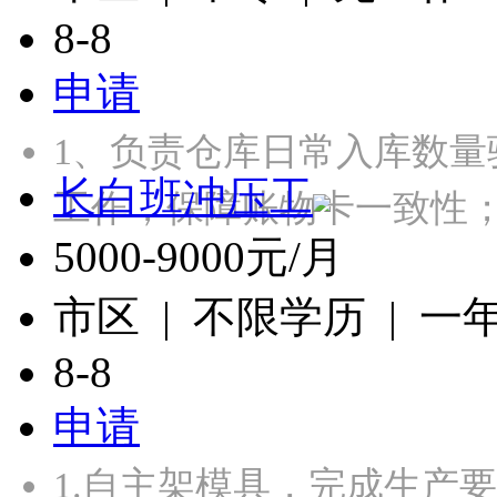
8-8
申请
1、负责仓库日常入库数
长白班冲压工
工作，保障账物卡一致性；
5000-9000元/月
市区 | 不限学历 | 一
8-8
申请
1.自主架模具，完成生产