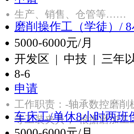
生产、销售、仓管等……
磨削操作工（学徒）/ 
5000-6000元/月
开发区 | 中技 | 三年
8-6
申请
工作职责：-轴承数控磨削
车床工/单休8小时两班
等工装夹具；-根据磨加工
5000-6000元/月