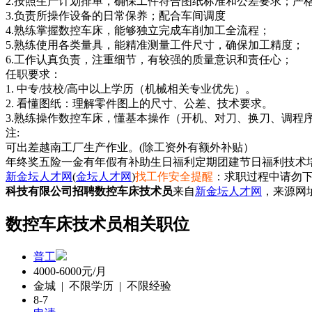
2.按照生产计划排单，确保工件符合图纸标准和公差要求；严
3.负责所操作设备的日常保养；配合车间调度
4.熟练掌握数控车床，能够独立完成车削加工全流程；
5.熟练使用各类量具，能精准测量工件尺寸，确保加工精度；
6.工作认真负责，注重细节，有较强的质量意识和责任心；
任职要求：
1. 中专/技校/高中以上学历（机械相关专业优先）。
2. 看懂图纸：理解零件图上的尺寸、公差、技术要求。
3.熟练操作数控车床，懂基本操作（开机、对刀、换刀、调程
注:
年终奖
五险一金
有年假
有补助
生日福利
定期团建
节日福利
技术
新金坛人才网
(
金坛人才网
)
找工作安全提醒
：求职过程中请勿下
科技有限公司招聘数控车床技术员
来自
新金坛人才网
，来源网
数控车床技术员相关职位
普工
4000-6000元/月
金城 | 不限学历 | 不限经验
8-7