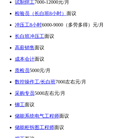
试制焊工
7000-12000元/月
检验员（长白班8小时）
面议
冲压工8小时
6000-9000（多劳多得）元/月
长白班冲压工
面议
高薪销售
面议
成本会计
面议
质检员
5000元/月
数控操作工/长白班
7000左右元/月
采购专员
5000左右元/月
铆工
面议
储能系统电气工程师
面议
储能柜拆图工程师
面议