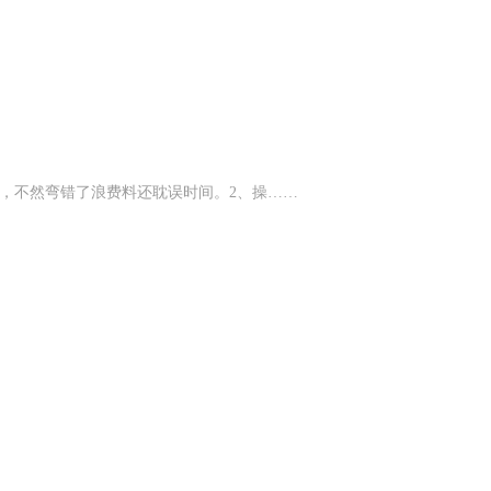
值，不然弯错了浪费料还耽误时间。2、‌操……