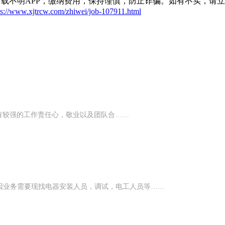
载不明APP，缴纳费用，保持谨慎，防止诈骗。如有不实，请
ps://www.xjtrcw.com/zhiwei/job-107911.html
.具有较强的工作责任心，敬业以及团队合……
因业务需要现找电器安装人员，调试，电工人员等……