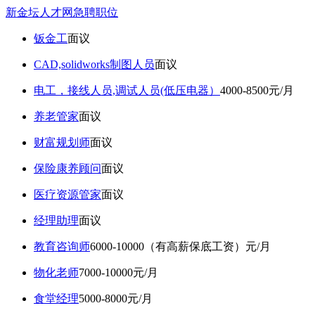
新金坛人才网急聘职位
钣金工
面议
CAD,solidworks制图人员
面议
电工，接线人员,调试人员(低压电器）
4000-8500元/月
养老管家
面议
财富规划师
面议
保险康养顾问
面议
医疗资源管家
面议
经理助理
面议
教育咨询师
6000-10000（有高薪保底工资）元/月
物化老师
7000-10000元/月
食堂经理
5000-8000元/月