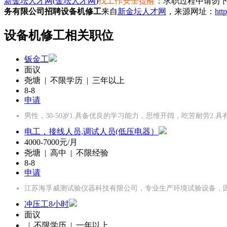
新金坛人才网
(
金坛人才网
)
找工作安全提醒
：求职过程中请勿下
务有限公司招聘设备机修工
来自
新金坛人才网
，来源网址：
htt
设备机修工相关职位
钣金工
面议
尧塘 | 不限学历 | 三年以上
8-8
申请
男性，30-50岁1.具备优良的学习能力，思维开阔，吃苦耐劳2
电工，接线人员,调试人员(低压电器）
4000-7000元/月
尧塘 | 高中 | 不限经验
8-8
申请
江苏海孚威测试验仪器科技有限公司，专业生产环境试验设备，
冲压工8小时
面议
| 不限学历 | 一年以上