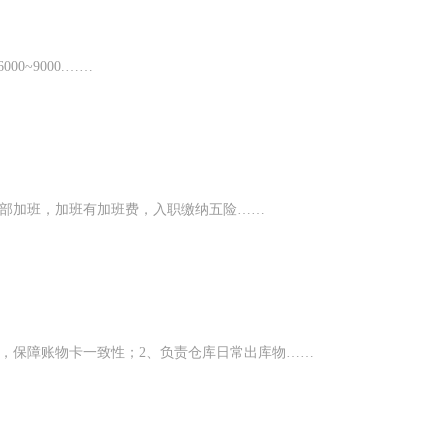
0~9000.……
发部加班，加班有加班费，入职缴纳五险……
，保障账物卡一致性；2、负责仓库日常出库物……