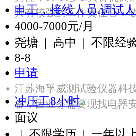
电工，接线人员,调试人
具有较强的工作责任心，
4000-7000元/月
尧塘 | 高中 | 不限经
8-8
申请
江苏海孚威测试验仪器科
冲压工8小时
备，因业务需要现找电器
面议
| 不限学历 | 一年以