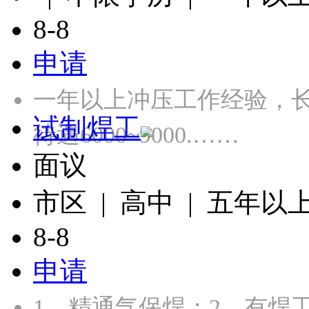
8-8
申请
一年以上冲压工作经验，长白
试制焊工
待遇6000~9000.……
面议
市区 | 高中 | 五年以
8-8
申请
1、精通气保焊；2、有焊