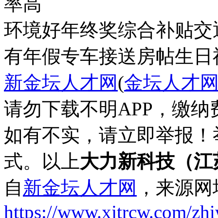
率高
环境好
年终奖
综合补贴
交
有年假
专车接送
房帖
生日
新金坛人才网
(
金坛人才
请勿下载不明APP，缴
如有不实，请立即举报！
式。以上
大力新科技（江
自
新金坛人才网
，来源网
https://www.xjtrcw.com/zh