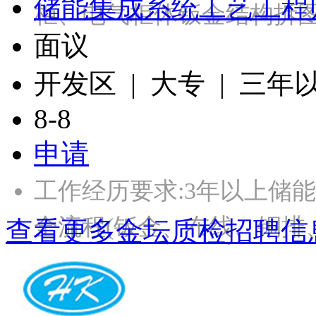
储能集成系统工艺工程
柜、电气柜体钣金结构拆图
面议
开发区 | 大专 | 三年
8-8
申请
工作经历要求:3年以上储
全流程(钣金、布线、铜排
查看更多金坛质检招聘信