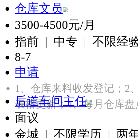
仓库文员
3500-4500元/月
指前 | 中专 | 不限经
8-7
申请
1、仓库来料收发登记；2
后道车间主任
表格更新；4、每月仓库盘
面议
金城 | 不限学历 | 两