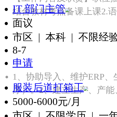
IT 部门主管
结合教材考点备课上课2.
面议
市区 | 本科 | 不限经
8-7
申请
1、协助导入、维护ERP
服装后道打箱工
序）。2、建立生产、产能
5000-6000元/月
市区 | 不限学历 | 一