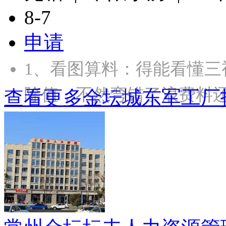
8-7
申请
1、‌看图算料‌：得能看
除值，不然弯错了浪费料还
查看更多金坛城东军工厂