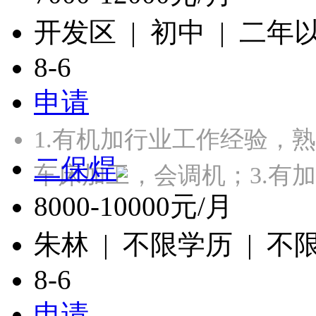
开发区 | 初中 | 二年
8-6
申请
1.有机加行业工作经验，
二保焊
车床加工，会调机；3.有
8000-10000元/月
朱林 | 不限学历 | 不
8-6
申请