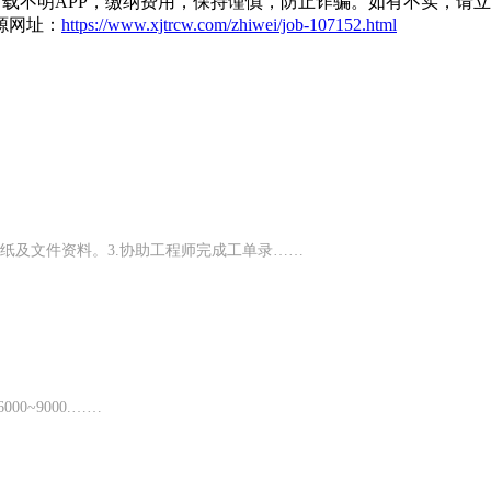
载不明APP，缴纳费用，保持谨慎，防止诈骗。如有不实，请
源网址：
https://www.xjtrcw.com/zhiwei/job-107152.html
图纸及文件资料。3.协助工程师完成工单录……
0~9000.……