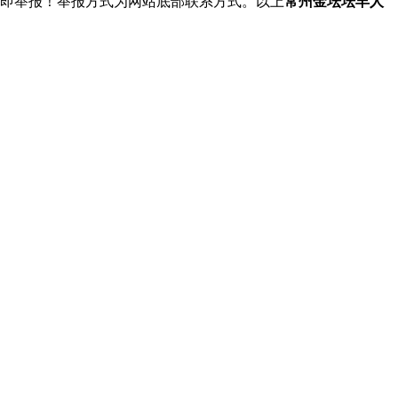
立即举报！举报方式为网站底部联系方式。以上
常州金坛坛丰人