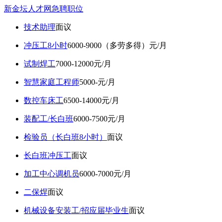
新金坛人才网急聘职位
技术助理
面议
冲压工8小时
6000-9000（多劳多得）元/月
试制焊工
7000-12000元/月
智慧家庭工程师
5000-元/月
数控车床工
6500-14000元/月
装配工/长白班
6000-7500元/月
检验员（长白班8小时）
面议
长白班冲压工
面议
加工中心调机员
6000-7000元/月
二保焊
面议
机械设备安装工/招应届毕业生
面议