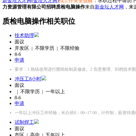
新金坛人才网
(
金坛人才网
)
找工作安全提醒
：求职过程中请勿下
力资源管理有限公司招聘质检电脑操作
来自
新金坛人才网
，来
质检电脑操作相关职位
技术助理
面议
开发区 | 不限学历 | 不限经验
8-6
申请
要求：1.熟练使用进行图纸绘制及修改。2.负责整理、归档技术
冲压工8小时
面议
| 不限学历 | 一年以上
8-6
申请
一年以上冲压工作经验，长白班8：00~17:00，计件制，薪资待遇600
试制焊工
面议
市区 | 高中 | 五年以上