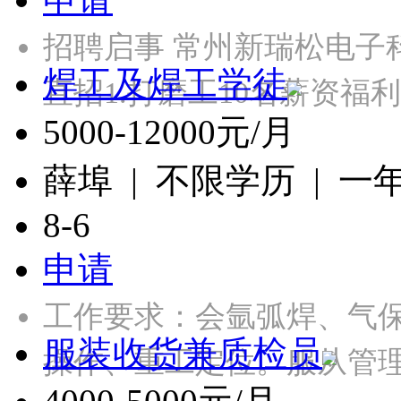
招聘启事 常州新瑞松电子
焊工及焊工学徒
直招1.打磨工10名薪资福
5000-12000元/月
薛埠 | 不限学历 | 一
8-6
申请
工作要求：会氩弧焊、气
服装收货兼质检员
操作、重工定位。服从管