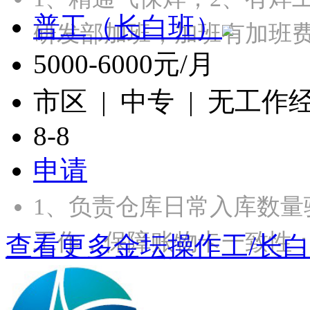
普工（长白班）
研发部加班，加班有加班
5000-6000元/月
市区 | 中专 | 无工作
8-8
申请
1、负责仓库日常入库数
工作，保障账物卡一致性；
查看更多金坛操作工/长