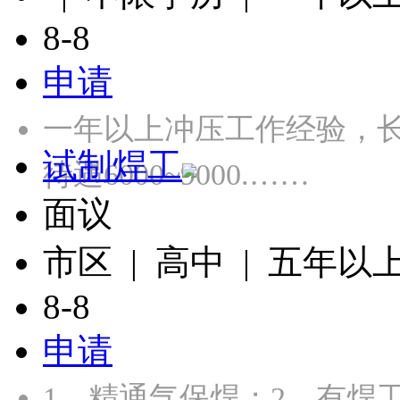
8-8
申请
一年以上冲压工作经验，长白
试制焊工
待遇6000~9000.……
面议
市区 | 高中 | 五年以
8-8
申请
1、精通气保焊；2、有焊