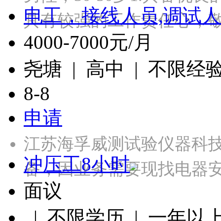
电工，接线人员,调试人
具有较强的工作责任心，
4000-7000元/月
尧塘 | 高中 | 不限经
8-8
申请
江苏海孚威测试验仪器科
冲压工8小时
备，因业务需要现找电器
面议
| 不限学历 | 一年以