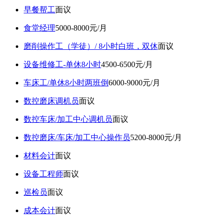
早餐帮工
面议
食堂经理
5000-8000元/月
磨削操作工（学徒）/ 8小时白班，双休
面议
设备维修工-单休8小时
4500-6500元/月
车床工/单休8小时两班倒
6000-9000元/月
数控磨床调机员
面议
数控车床/加工中心调机员
面议
数控磨床/车床/加工中心操作员
5200-8000元/月
材料会计
面议
设备工程师
面议
巡检员
面议
成本会计
面议