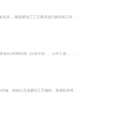
装夹具；-根据磨加工工艺要求进行磨削加工和……
。单休8小时两班倒（白班中班）。计件工资，……
作经验，能独立完成磨削工艺编制，掌握机床维……