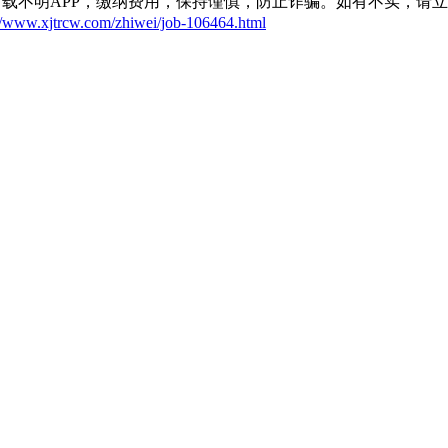
载不明APP，缴纳费用，保持谨慎，防止诈骗。如有不实，请
://www.xjtrcw.com/zhiwei/job-106464.html