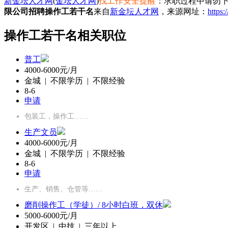
新金坛人才网
(
金坛人才网
)
找工作安全提醒
：求职过程中请勿下
限公司招聘操作工若干名
来自
新金坛人才网
，来源网址：
https
操作工若干名相关职位
普工
4000-6000元/月
金城 | 不限学历 | 不限经验
8-6
申请
包装工，操作工……
生产文员
4000-6000元/月
金城 | 不限学历 | 不限经验
8-6
申请
生产、销售、仓管等……
磨削操作工（学徒）/ 8小时白班，双休
5000-6000元/月
开发区 | 中技 | 三年以上