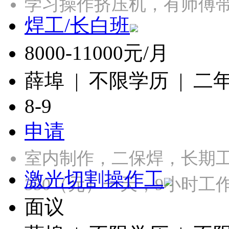
学习操作挤压机，有师傅带
焊工/长白班
8000-11000元/月
薛埠 | 不限学历 | 二
8-9
申请
室内制作，二保焊，长期工，
激光切割操作工
350（元）一天，9小时
面议