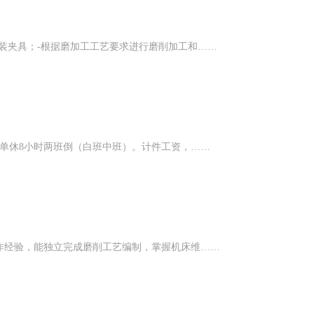
装夹具；-根据磨加工工艺要求进行磨削加工和……
。单休8小时两班倒（白班中班）。计件工资，……
作经验，能独立完成磨削工艺编制，掌握机床维……