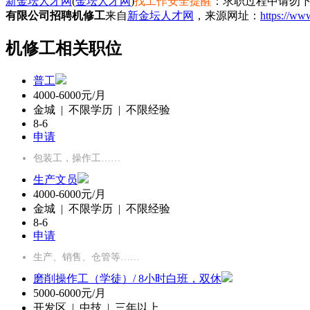
新金坛人才网
(
金坛人才网
)
找工作安全提醒
：求职过程中请勿下
有限公司招聘机修工
来自
新金坛人才网
，来源网址：
https://ww
机修工相关职位
普工
4000-6000元/月
金城 | 不限学历 | 不限经验
8-6
申请
包装工，操作工……
生产文员
4000-6000元/月
金城 | 不限学历 | 不限经验
8-6
申请
生产、销售、仓管等……
磨削操作工（学徒）/ 8小时白班，双休
5000-6000元/月
开发区 | 中技 | 三年以上