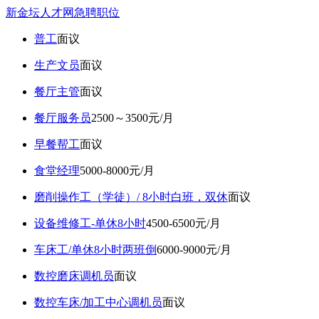
新金坛人才网急聘职位
普工
面议
生产文员
面议
餐厅主管
面议
餐厅服务员
2500～3500元/月
早餐帮工
面议
食堂经理
5000-8000元/月
磨削操作工（学徒）/ 8小时白班，双休
面议
设备维修工-单休8小时
4500-6500元/月
车床工/单休8小时两班倒
6000-9000元/月
数控磨床调机员
面议
数控车床/加工中心调机员
面议