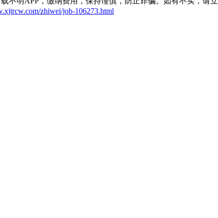
载不明APP，缴纳费用，保持谨慎，防止诈骗。如有不实，请
w.xjtrcw.com/zhiwei/job-106273.html