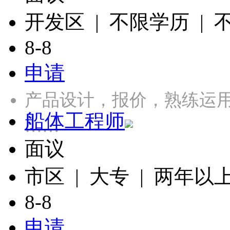
开发区 | 不限学历 |
8-8
申请
产品设计，报价，熟练运用CA
船体工程师
……
面议
市区 | 大专 | 两年以
8-8
申请