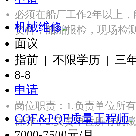
必须在船厂工作2年以上
机械维修
资料，船舶报检，现场检
面议
指前 | 不限学历 | 三
8-8
申请
岗位职责：1.负责单位所
CQE&PQE质量工程师
保养；2.负责单位所有机
7000-7500元/月