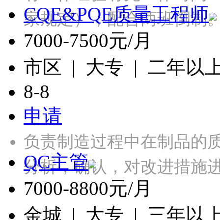
CQE&PQE质量工程师
家规定）；配合两班倒制
7000-7500元/月
市区 | 大专 | 二年以
8-8
申请
负责制造过程中在制品的
QC主管
分析，确认，对改进措施
7000-8800元/月
金城 | 大专 | 三年以