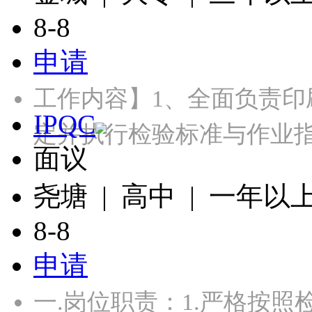
8-8
申请
工作内容】1、全面负责
IPQC
定并执行检验标准与作业指
面议
尧塘 | 高中 | 一年以
8-8
申请
一.岗位职责：1.严格按