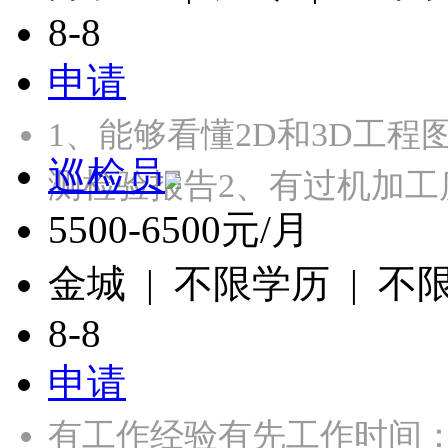
8-8
申请
1、能够看懂2D和3D工程
巡检员
测检验报告2、有过机加工
5500-6500元/月
金城 | 不限学历 | 不
8-8
申请
有工作经验有先工作时间：