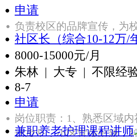
申请
负责校区的品牌宣传，为
社区长（综合10-12万/
8000-15000元/月
朱林 | 大专 | 不限经
8-7
申请
岗位职责：1、熟悉区域
兼职养老护理课程讲师
访攻坚，小区宣传出新，