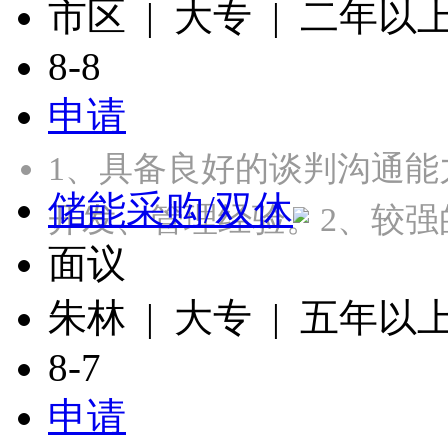
市区 | 大专 | 二年以
8-8
申请
1、具备良好的谈判沟通
储能采购/双休
开发、管理经验。2、较强
面议
朱林 | 大专 | 五年以
8-7
申请