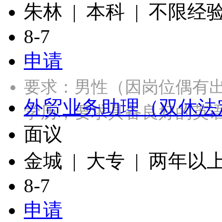
朱林 | 本科 | 不限经
8-7
申请
要求：男性（因岗位偶有出
外贸业务助理（双休法
学历，要求具备良好的英
面议
金城 | 大专 | 两年以
8-7
申请