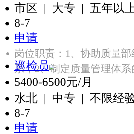
市区 | 大专 | 五年以
8-7
申请
岗位职责：1、协助质量
巡检员
系；2、制定质量管理体
5400-6500元/月
水北 | 中专 | 不限经
8-7
申请