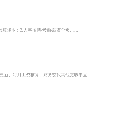
核算降本；3.人事招聘/考勤/薪资全负……
表更新、每月工资核算、财务交代其他文职事宜……