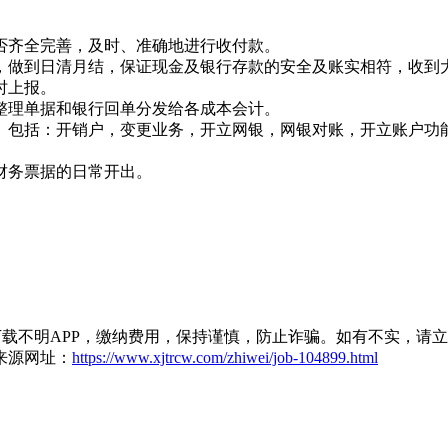
是否齐全完善，及时、准确地进行收付款。
符，做到日清月结，保证现金及银行存款的安全及账实相符，收
时上报。
时整理单据和银行回单分发给各成本会计。
作。包括：开销户，变更业务，开立网银，网银对账，开立账户功
及财务票据的日常开出。
载不明APP，缴纳费用，保持谨慎，防止诈骗。如有不实，请
来源网址：
https://www.xjtrcw.com/zhiwei/job-104899.html