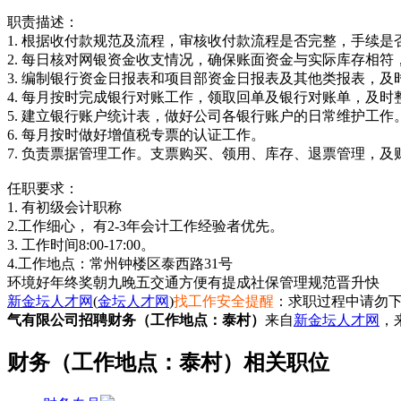
职责描述：
1. 根据收付款规范及流程，审核收付款流程是否完整，手续
2. 每日核对网银资金收支情况，确保账面资金与实际库存相
3. 编制银行资金日报表和项目部资金日报表及其他类报表，及
4. 每月按时完成银行对账工作，领取回单及银行对账单，及
5. 建立银行账户统计表，做好公司各银行账户的日常维护工
6. 每月按时做好增值税专票的认证工作。
7. 负责票据管理工作。支票购买、领用、库存、退票管理，
任职要求：
1. 有初级会计职称
2.工作细心， 有2-3年会计工作经验者优先。
3. 工作时间8:00-17:00。
4.工作地点：常州钟楼区泰西路31号
环境好
年终奖
朝九晚五
交通方便
有提成
社保
管理规范
晋升快
新金坛人才网
(
金坛人才网
)
找工作安全提醒
：求职过程中请勿下
气有限公司招聘财务（工作地点：泰村）
来自
新金坛人才网
，
财务（工作地点：泰村）相关职位