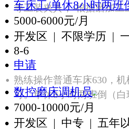
车床工/单休8小时两班
等工装夹具；-根据磨加工
5000-6000元/月
开发区 | 不限学历 |
8-6
申请
熟练操作普通车床630，
数控磨床调机员
可。单休8小时两班倒（白
7000-10000元/月
开发区 | 中专 | 五年