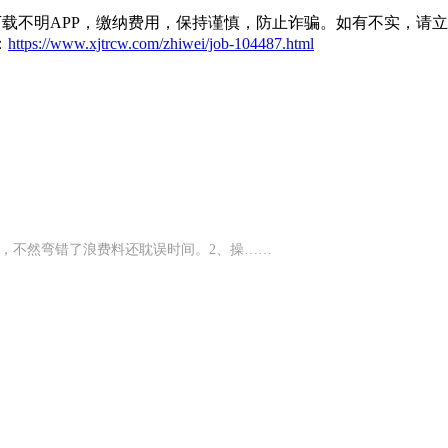
载不明APP，缴纳费用，保持谨慎，防止诈骗。如有不实，请
：
https://www.xjtrcw.com/zhiwei/job-104487.html
值，不然弯错了浪费料还耽误时间。2、‌操……