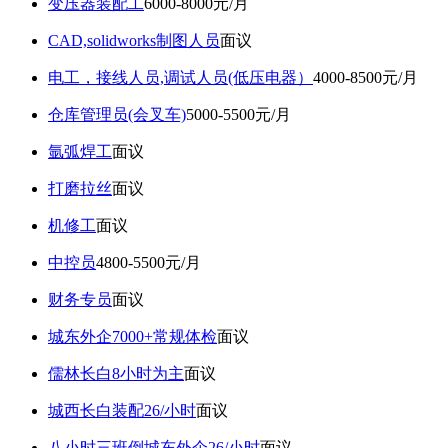
变压器装配工
6000-8000元/月
CAD,solidworks制图人员
面议
电工，接线人员,调试人员(低压电器）
4000-8500元/月
仓库管理员(会叉车)
5000-5500元/月
氩弧焊工
面议
打磨拉丝
面议
机修工
面议
中控员
4800-5500元/月
财务专员
面议
城东外企7000+常规体检
面议
儒林长白8小时为主
面议
城西长白装配26/小时
面议
八小时三班倒城东外企26/小时
面议