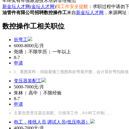
年终奖
有年假
旅游
技术培训
管理规范
新金坛人才网
(
金坛人才网
)
找工作安全提醒
：求职过程中请勿下
油管件有限公司招聘数控操作工
来自
新金坛人才网
，来源网址
数控操作工相关职位
折弯工
6000-8000元/月
尧塘 | 不限学历 | 一年以上
8-7
申请
1、‌看图算料‌：得能看懂三视图和折弯展开图，会计算折弯扣除
变压器装配工
5000-7000元/月
朱林 | 高中 | 不限经验
8-7
申请
主要负责变压器总装配、引线等工作，8小时工作制……
电工，接线人员,调试人员(低压电器）
4000-7000元/月