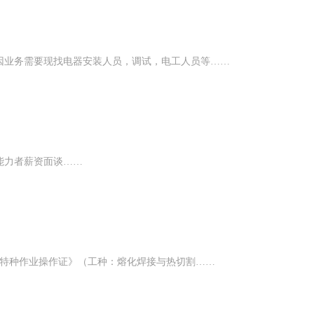
因业务需要现找电器安装人员，调试，电工人员等……
能力者薪资面谈……
《特种作业操作证》（工种：熔化焊接与热切割……