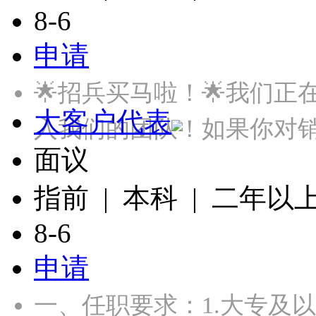
8-6
申请
🌟招兵买马啦！🌟我们
大客户代表
入我们的团队！如果你对
面议
指前 | 本科 | 二年以
8-6
申请
一、任职要求：1.大专及