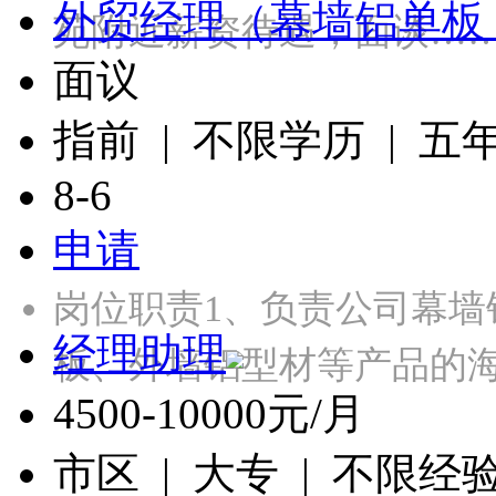
外贸经理（幕墙铝单板
苑附近薪资待遇，面谈…
面议
指前 | 不限学历 | 五
8-6
申请
岗位职责1、负责公司幕
经理助理
板、外墙铝型材等产品的
4500-10000元/月
市区 | 大专 | 不限经