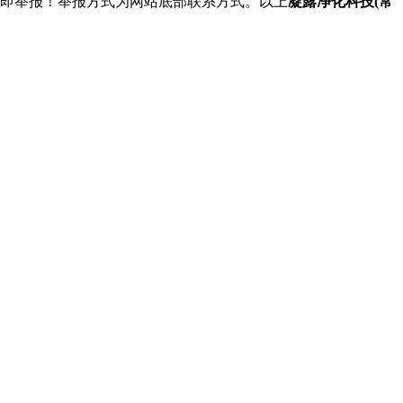
立即举报！举报方式为网站底部联系方式。以上
凝露净化科技(常