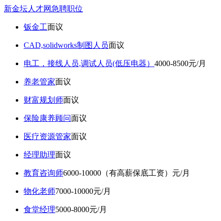
新金坛人才网急聘职位
钣金工
面议
CAD,solidworks制图人员
面议
电工，接线人员,调试人员(低压电器）
4000-8500元/月
养老管家
面议
财富规划师
面议
保险康养顾问
面议
医疗资源管家
面议
经理助理
面议
教育咨询师
6000-10000（有高薪保底工资）元/月
物化老师
7000-10000元/月
食堂经理
5000-8000元/月