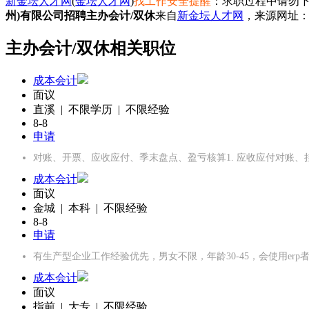
新金坛人才网
(
金坛人才网
)
找工作安全提醒
：求职过程中请勿下
州)有限公司招聘主办会计/双休
来自
新金坛人才网
，来源网址
主办会计/双休相关职位
成本会计
面议
直溪 | 不限学历 | 不限经验
8-8
申请
对账、开票、应收应付、季末盘点、盈亏核算1. 应收应付对账
成本会计
面议
金城 | 本科 | 不限经验
8-8
申请
有生产型企业工作经验优先，男女不限，年龄30-45，会使用er
成本会计
面议
指前 | 大专 | 不限经验