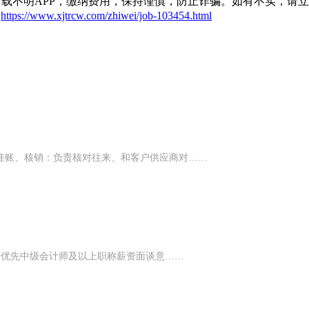
载不明APP，缴纳费用，保持谨慎，防止诈骗。如有不实，请
：
https://www.xjtrcw.com/zhiwei/job-103454.html
、挂账、核销：负责核对往来、和客户供应商对……
p者优先中级会计师及以上职称薪资面谈意……