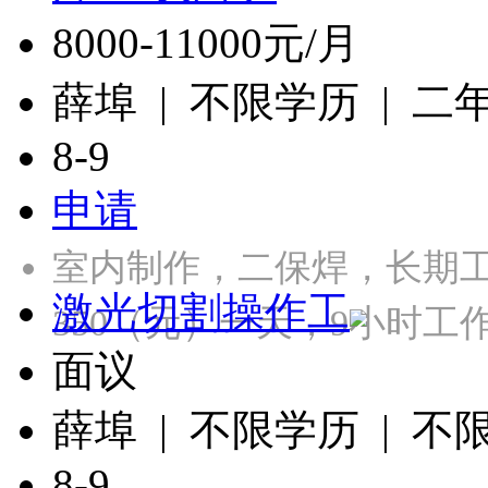
8000-11000元/月
薛埠 | 不限学历 | 二
8-9
申请
室内制作，二保焊，长期工，
激光切割操作工
350（元）一天，9小时
面议
薛埠 | 不限学历 | 不
8-9