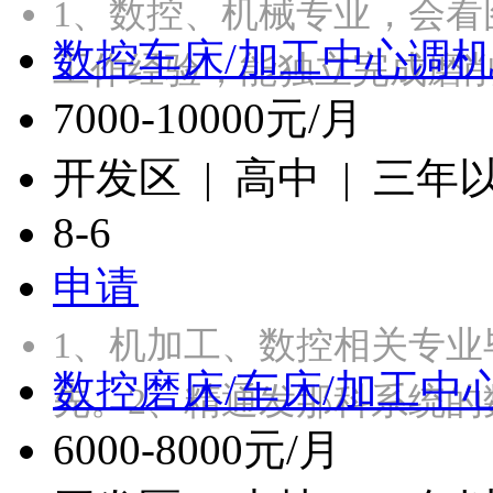
1、数控、机械专业，会看
数控车床/加工中心调
工作经验，能独立完成磨
7000-10000元/月
开发区 | 高中 | 三年
8-6
申请
1、机加工、数控相关专
数控磨床/车床/加工中
先。2、精通发那科系统的
6000-8000元/月