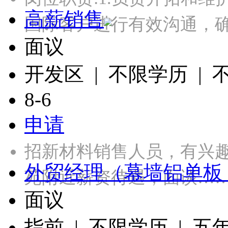
高薪销售
国际客户进行有效沟通，
面议
开发区 | 不限学历 |
8-6
申请
招新材料销售人员，有兴
外贸经理（幕墙铝单板
苑附近薪资待遇，面谈…
面议
指前 | 不限学历 | 五