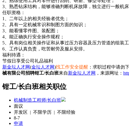
2、熟练使用工具对零件进行刮削、研磨、修型等处理；
3、熟悉钻床结构，能够准确判断机床故障，独立进行一般机
任职资格：
1、二年以上的相关经验者优先；
2、具有一定机械常识和制图方面的知识；
3、能看懂零件图、装配图；
4、能正确执行安全操作规程；
5、具有岗位相关操作证和从事过压力容器及压力管道的组装
6、工作认真负责，吃苦耐劳及服从安排。
福利待遇：
节假日享受公司礼品福利
新金坛人才网
(
金坛人才网
)
找工作安全提醒
：求职过程中请勿下
械有限公司招聘钳工/长白班
来自
新金坛人才网
，来源网址：
ht
钳工/长白班相关职位
机械制造工程师/长白班
面议
开发区 | 不限学历 | 不限经验
8-7
申请