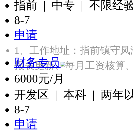
指前 | 中专 | 不限经
8-7
申请
1、工作地址：指前镇守凤
财务专员
报表更新、每月工资核算
6000元/月
开发区 | 本科 | 两年
8-7
申请