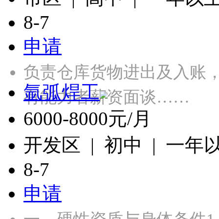
8-7
申请
负责仓库货物进出及入账
氩弧焊工
有能力者薪资面谈……
6000-8000元/月
开发区 | 初中 | 一年
8-7
申请