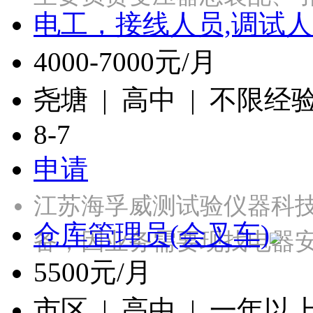
电工，接线人员,调试人
4000-7000元/月
尧塘 | 高中 | 不限经
8-7
申请
江苏海孚威测试验仪器科
仓库管理员(会叉车)
备，因业务需要现找电器
5500元/月
市区 | 高中 | 一年以