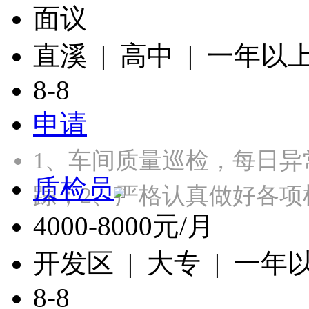
面议
直溪 | 高中 | 一年以
8-8
申请
1、车间质量巡检，每日
质检员
踪；2、严格认真做好各项
4000-8000元/月
开发区 | 大专 | 一年
8-8