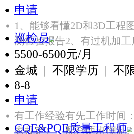
申请
1、能够看懂2D和3D工程
巡检员
测检验报告2、有过机加工
5500-6500元/月
金城 | 不限学历 | 不
8-8
申请
有工作经验有先工作时间：
CQE&PQE质量工程师
家规定）；配合两班倒制