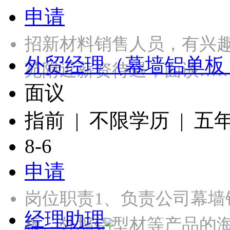
申请
招新材料销售人员，有兴
外贸经理（幕墙铝单板
苑附近薪资待遇，面谈…
面议
指前 | 不限学历 | 五
8-6
申请
岗位职责1、负责公司幕
经理助理
板、外墙铝型材等产品的