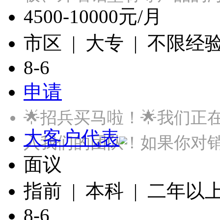
4500-10000元/月
市区 | 大专 | 不限经
8-6
申请
🌟招兵买马啦！🌟我们
大客户代表
入我们的团队！如果你对
面议
指前 | 本科 | 二年以
8-6