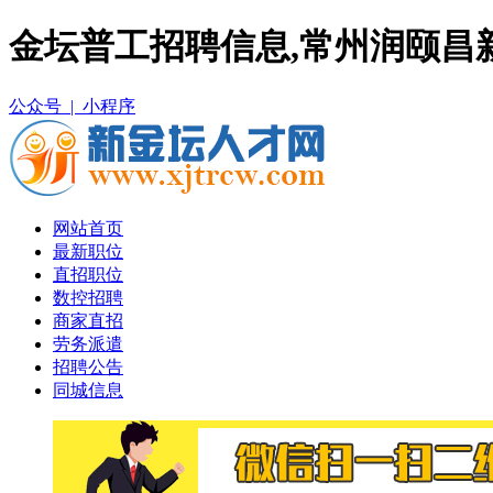
金坛普工招聘信息,常州润颐昌
公众号 |
小程序
网站首页
最新职位
直招职位
数控招聘
商家直招
劳务派遣
招聘公告
同城信息