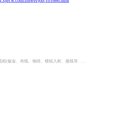
w.xjtrcw.com/zhiwei/job-101686.html
流程(钣金、布线、铜排、模组入柜、接线等……