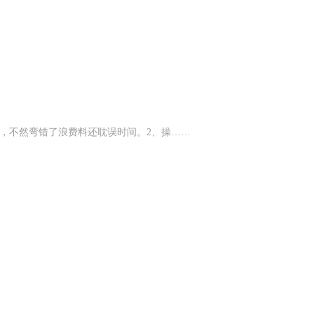
值，不然弯错了浪费料还耽误时间。2、‌操……