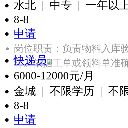
水北 | 中专 | 一年以
8-8
申请
岗位职责：负责物料入库
快递员
符。依据工单或领料单准确
6000-12000元/月
金城 | 不限学历 | 不
8-8
申请