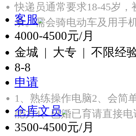
快递员通常要求18-45岁
客服
录‌。需会骑电动车及用手
4000-4500元/月
金城 | 大专 | 不限经
8-8
申请
1、熟练操作电脑2、会简
仓库文员
能力4、已婚已育请直接电
3500-4500元/月